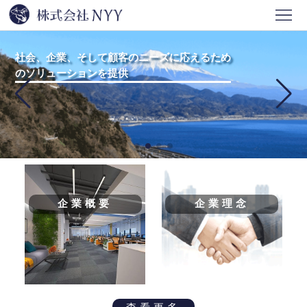
ホ
ー
会
社会、企業、そして顧客のニーズに応えるため
のソリューションを提供
ム
社
事
情
業
ニ
報
紹
ュ
問
介
ー
い
ス
合
企業概要
企業理念
わ
せ