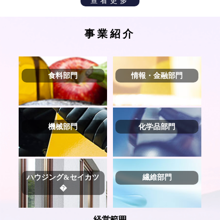
查看更多
事業紹介
食料部門
情報・金融部門
機械部門
化学品部門
ハウジング&セイカツ
繊維部門
�
経営範囲