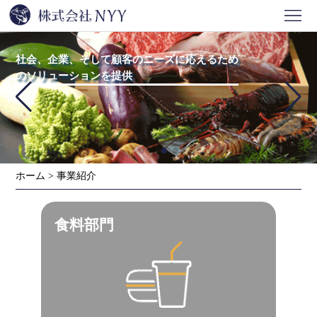
ホ
ー
会
社会、企業、そして顧客のニーズに応えるため
のソリューションを提供
ム
社
事
情
業
ニ
報
紹
ュ
問
ホーム
>
事業紹介
介
ー
い
ス
合
食料部門
わ
せ