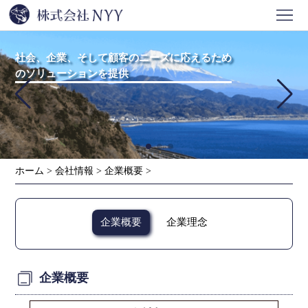
ホ
ー
会
社会、企業、そして顧客のニーズに応えるため
のソリューションを提供
ム
社
事
情
業
ニ
報
紹
ュ
問
ホーム
>
会社情報
>
企業概要
>
介
ー
い
ス
合
企業概要
企業理念
わ
せ
企業概要