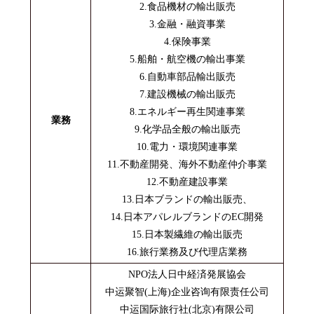
2.食品機材の輸出販売
3.金融・融資事業
4.保険事業
5.船舶・航空機の輸出事業
6.自動車部品輸出販売
7.建設機械の輸出販売
8.エネルギー再生関連事業
業務
9.化学品全般の輸出販売
10.電力・環境関連事業
11.不動産開発、海外不動産仲介事業
12.不動産建設事業
13.日本ブランドの輸出販売、
14.日本アパレルブランドのEC開発
15.日本製繊維の輸出販売
16.旅行業務及び代理店業務
NPO法人日中経済発展協会
中运聚智(上海)企业咨询有限责任公司
中运国际旅行社(北京)有限公司