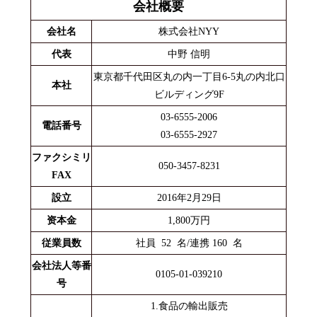
会社概要
会社名
株式会社NYY
代表
中野 信明
東京都千代田区丸の内一丁目6-5丸の内北口
本社
ビルディング9F
03-6555-2006
電話番号
03-6555-2927
ファクシミリ
050-3457-8231
FAX
設立
2016年2月29日
资本金
1,800万円
従業員数
社員 52 名/連携 160 名
会社法人等番
0105-01-039210
号
1.食品の輸出販売