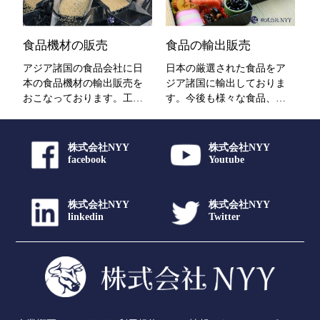
食品機材の販売
食品の輸出販売
アジア諸国の食品会社に日
日本の厳選された食品をア
本の食品機材の輸出販売を
ジア諸国に輸出しておりま
おこなっております。工場
す。今後も様々な食品、原
で使用されるホモジナイザ
材料など皆様に喜ばれるも
ーや食品乾燥機、急速冷凍
のを提供してまいります。
機など企業のニーズに合わ
株式会社NYY
株式会社NYY
せて日本製の精度の高い
facebook
Youtube
様々
株式会社NYY
株式会社NYY
linkedin
Twitter