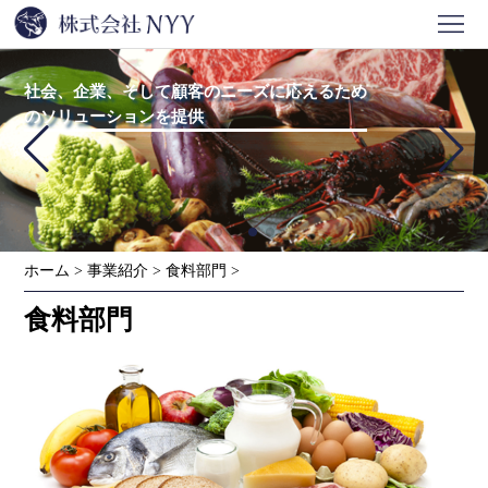
ホ
ー
会
社会、企業、そして顧客のニーズに応えるため
のソリューションを提供
ム
社
事
情
業
ニ
報
紹
ュ
問
ホーム
>
事業紹介
>
食料部門
>
介
ー
い
食料部門
ス
合
わ
せ